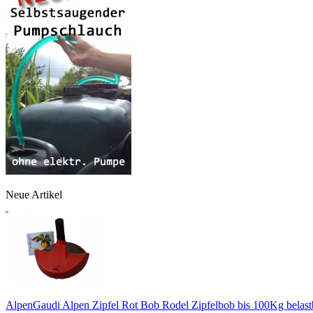
Neue Artikel
AlpenGaudi Alpen Zipfel Rot Bob Rodel Zipfelbob bis 100Kg belast