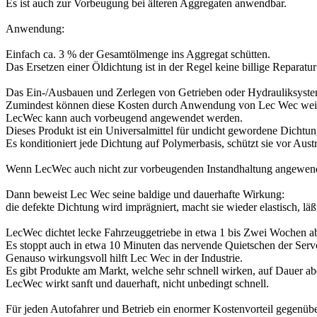
Es ist auch zur Vorbeugung bei älteren Aggregaten anwendbar.
Anwendung:
Einfach ca. 3 % der Gesamtölmenge ins Aggregat schütten.
Das Ersetzen einer Öldichtung ist in der Regel keine billige Reparatu
Das Ein-/Ausbauen und Zerlegen von Getrieben oder Hydrauliksystem
Zumindest können diese Kosten durch Anwendung von Lec Wec wei
LecWec kann auch vorbeugend angewendet werden.
Dieses Produkt ist ein Universalmittel für undicht gewordene Dichtu
Es konditioniert jede Dichtung auf Polymerbasis, schützt sie vor Aus
Wenn LecWec auch nicht zur vorbeugenden Instandhaltung angewendet
Dann beweist Lec Wec seine baldige und dauerhafte Wirkung:
die defekte Dichtung wird imprägniert, macht sie wieder elastisch, lä
LecWec dichtet lecke Fahrzeuggetriebe in etwa 1 bis Zwei Wochen a
Es stoppt auch in etwa 10 Minuten das nervende Quietschen der Ser
Genauso wirkungsvoll hilft Lec Wec in der Industrie.
Es gibt Produkte am Markt, welche sehr schnell wirken, auf Dauer ab
LecWec wirkt sanft und dauerhaft, nicht unbedingt schnell.
Für jeden Autofahrer und Betrieb ein enormer Kostenvorteil gegenüb