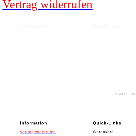
Vertrag widerrufen
Information
Quick-Links
Versand- und Versand
Warenkorb
Widerrufsrecht &
Mein Konto
Widerrufsformular
Kontakt
Datenschutz
Altölentsorgung
AGB
Impressum
Sitemap
© 2017 - Al
Information
Quick-Links
Vertrag widerrufen
Warenkorb