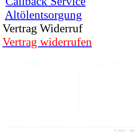
Callback Service
Altölentsorgung
Vertrag Widerruf
Vertrag widerrufen
Information
Quick-Links
Versand- und Versand
Warenkorb
Widerrufsrecht &
Mein Konto
Widerrufsformular
Kontakt
Datenschutz
Altölentsorgung
AGB
Impressum
Sitemap
© 2017 - Al