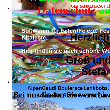
Datenschutz
au
Herzlic
Groß und
Stefa
Bei uns finden Sie verschie