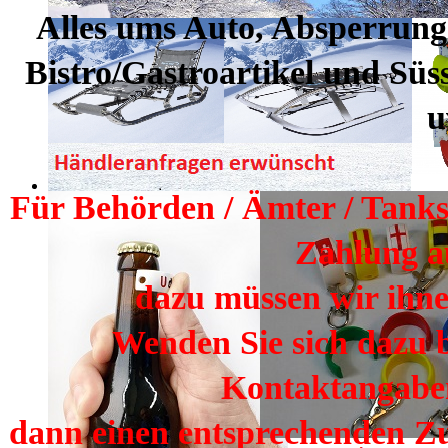
Alles ums Auto, Absperrun
Bistro/Gastroartikel und Sü
u
Für Behörden / Ämter / Tankst
Zahlung a
dazu müssen wir ihne
Wenden Sie sich dazu b
Kontaktangaben
dann einen entsprechenden Z