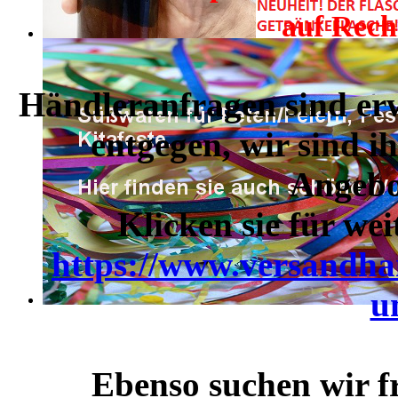
auf Rech
Händleranfragen sind er
entgegen, wir sind i
Angebo
Klicken sie für we
https://www.versandha
u
Ebenso suchen wir fr