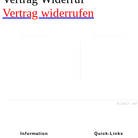
Vertrag widerrufen
Information
Quick-Links
Versand- und Versand
Warenkorb
Widerrufsrecht &
Mein Konto
Widerrufsformular
Kontakt
Datenschutz
Altölentsorgung
AGB
Impressum
Sitemap
© 2017 - Al
Information
Quick-Links