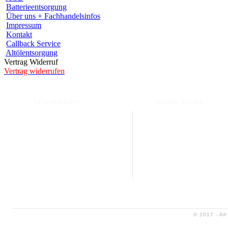
Batterieentsorgung
Über uns + Fachhandelsinfos
Impressum
Kontakt
Callback Service
Altölentsorgung
Vertrag Widerruf
Vertrag widerrufen
Information
Quick-Links
Versand- und Versand
Warenkorb
Widerrufsrecht &
Mein Konto
Widerrufsformular
Kontakt
Datenschutz
Altölentsorgung
AGB
Impressum
Sitemap
© 2017 - Al