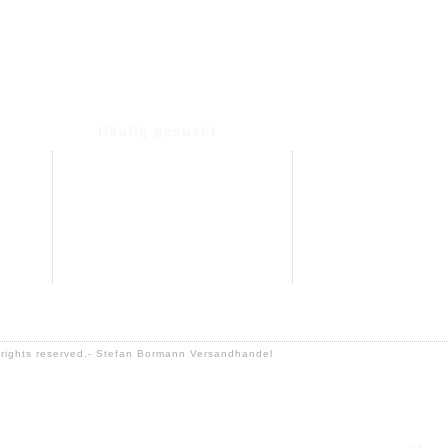
Häufig gesucht
Popcorn
Pumpschlauch
Autozubehör
Suchbegriff
Suchbegriff
l rights reserved.- Stefan Bormann Versandhandel