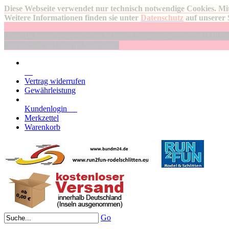
Diese Webseite verwendet nur technisch notwendige Cookies. Mit
Weitere Informationen finden sie unter
Datenschutz
auf unserer 
Diese Webseite verwendet nur technisch notwendige Cookies. Mit der 
Datenschutz auf unserer Shopseite.
Vertrag widerrufen
Gewährleistung
Kundenlogin
Merkzettel
Warenkorb
Go