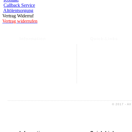
Callback Service
Altölentsorgung
Vertrag Widerruf
Vertrag widerrufen
Information
Quick-Links
Versand- und Versand
Warenkorb
Widerrufsrecht &
Mein Konto
Widerrufsformular
Kontakt
Datenschutz
Altölentsorgung
AGB
Impressum
Sitemap
© 2017 - Al