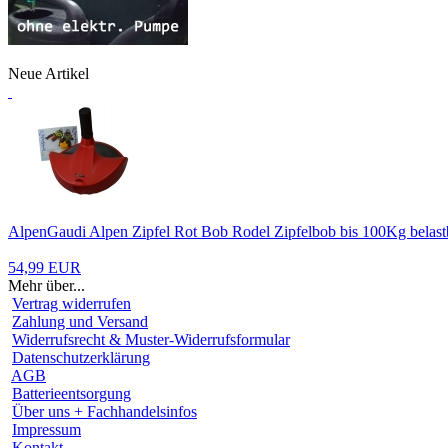
Neue Artikel
AlpenGaudi Alpen Zipfel Rot Bob Rodel Zipfelbob bis 100Kg belast
54,99 EUR
Mehr über...
Vertrag widerrufen
Zahlung und Versand
Widerrufsrecht & Muster-Widerrufsformular
Datenschutzerklärung
AGB
Batterieentsorgung
Über uns + Fachhandelsinfos
Impressum
Kontakt