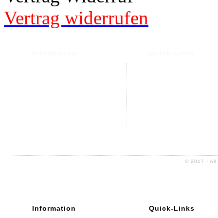
Vertrag widerrufen
Information
Quick-Links
Versand- und Versand
Warenkorb
Widerrufsrecht &
Mein Konto
Widerrufsformular
Kontakt
Datenschutz
Altölentsorgung
AGB
Impressum
Sitemap
© 2017 - Al
Information
Quick-Links