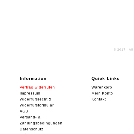
Widerrufsformular
Kontakt
Datenschutz
Altölentsorgung
AGB
Impressum
Sitemap
© 2017 - Al
Information
Quick-Links
Vertrag widerrufen
Warenkorb
Impressum
Mein Konto
Widerrufsrecht &
Kontakt
Widerrufsformular
AGB
Versand- &
Zahlungsbedingungen
Datenschutz