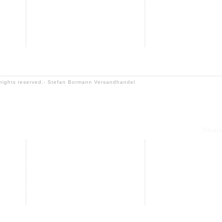
Autozubehör
Suchbegriff
Suchbegriff
l rights reserved.- Stefan Bormann Versandhandel
Shar