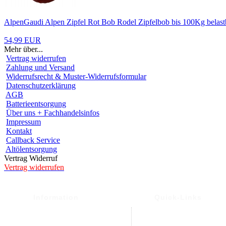
AlpenGaudi Alpen Zipfel Rot Bob Rodel Zipfelbob bis 100Kg belast
54,99 EUR
Mehr über...
Vertrag widerrufen
Zahlung und Versand
Widerrufsrecht & Muster-Widerrufsformular
Datenschutzerklärung
AGB
Batterieentsorgung
Über uns + Fachhandelsinfos
Impressum
Kontakt
Callback Service
Altölentsorgung
Vertrag Widerruf
Vertrag widerrufen
Information
Quick-Links
Versand- und Versand
Warenkorb
Widerrufsrecht &
Mein Konto