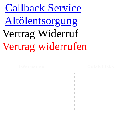
Callback Service
Altölentsorgung
Vertrag Widerruf
Vertrag widerrufen
Information
Quick-Links
Versand- und Versand
Warenkorb
Widerrufsrecht &
Mein Konto
Widerrufsformular
Kontakt
Datenschutz
Altölentsorgung
AGB
Impressum
Sitemap